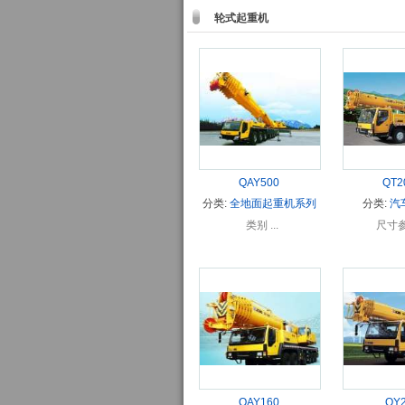
轮式起重机
QAY500
QT2
分类:
全地面起重机系列
分类:
汽
类别 ...
尺寸参数
QAY160
QY