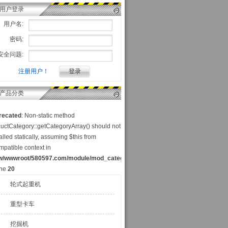
用户登录
用户名:
密码:
安全问题:
注册用户！
产品分类
recated
: Non-static method
uctCategory::getCategoryArray() should not
alled statically, assuming $this from
mpatible context in
w/wwwroot/580597.com/module/mod_category_p.php
ine
20
轮式起重机
重型卡车
挖掘机