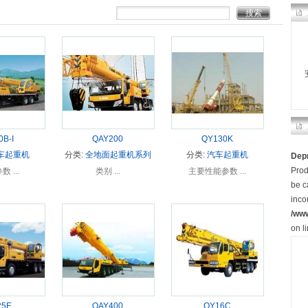
0B-I
QAY200
QY130K
车起重机
分类:
全地面起重机系列
分类:
汽车起重机
Dep
Prod
 ...
类别 ...
主要性能参数 ...
be c
inco
/ww
on l
25E
QAY400
QY16C