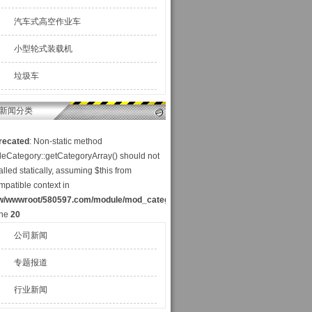
汽车式高空作业车
小型轮式装载机
垃圾车
新闻分类
recated
: Non-static method
cleCategory::getCategoryArray() should not
alled statically, assuming $this from
mpatible context in
w/wwwroot/580597.com/module/mod_category_a.php
ine
20
公司新闻
专题报道
行业新闻