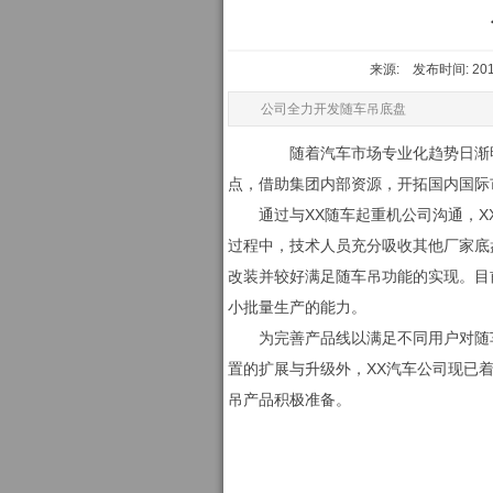
来源: 发布时间: 2010
公司全力开发随车吊底盘
随着汽车市场专业化趋势日渐明
点，借助集团内部资源，开拓国内国际
通过与XX随车起重机公司沟通，XX
过程中，技术人员充分吸收其他厂家底
改装并较好满足随车吊功能的实现。目前
小批量生产的能力。
为完善产品线以满足不同用户对随车吊
置的扩展与升级外，XX汽车公司现已着手
吊产品积极准备。