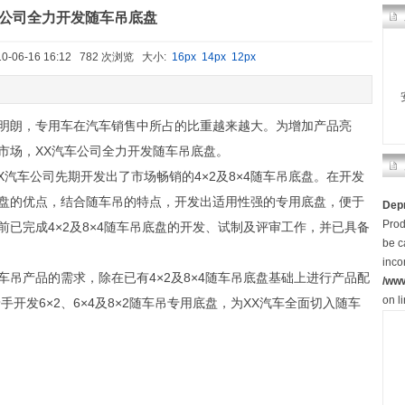
公司全力开发随车吊底盘
-06-16 16:12 782 次浏览 大小:
16px
14px
12px
朗，专用车在汽车销售中所占的比重越来越大。为增加产品亮
市场，XX汽车公司全力开发随车吊底盘。
汽车公司先期开发出了市场畅销的4×2及8×4随车吊底盘。在开发
盘的优点，结合随车吊的特点，开发出适用性强的专用底盘，便于
Dep
Prod
已完成4×2及8×4随车吊底盘的开发、试制及评审工作，并已具备
be c
inco
产品的需求，除在已有4×2及8×4随车吊底盘基础上进行产品配
/ww
on l
开发6×2、6×4及8×2随车吊专用底盘，为XX汽车全面切入随车