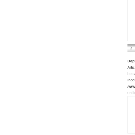
Dep
Arti
be c
inco
/ww
on l