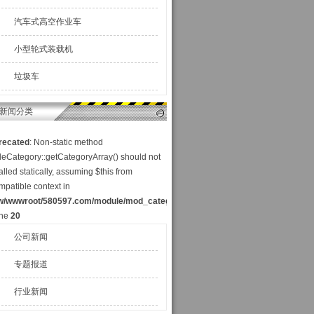
汽车式高空作业车
小型轮式装载机
垃圾车
新闻分类
recated
: Non-static method
cleCategory::getCategoryArray() should not
alled statically, assuming $this from
mpatible context in
w/wwwroot/580597.com/module/mod_category_a.php
ine
20
公司新闻
专题报道
行业新闻