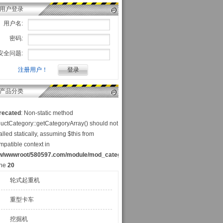
用户登录
用户名:
密码:
安全问题:
注册用户！
产品分类
recated
: Non-static method
uctCategory::getCategoryArray() should not
alled statically, assuming $this from
mpatible context in
w/wwwroot/580597.com/module/mod_category_p.php
ine
20
轮式起重机
重型卡车
挖掘机