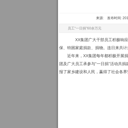
来源: 发布时间: 2010
员工“一日捐”60余万元
XX集团广大干部员工积极响应市
保、特困家庭捐款、捐物。连日来共计捐款6
近年来，XX集团每年都积极开展捐助
团及广大员工承参与“一日捐”活动共捐款
报了家乡建设和人民，赢得了社会各界