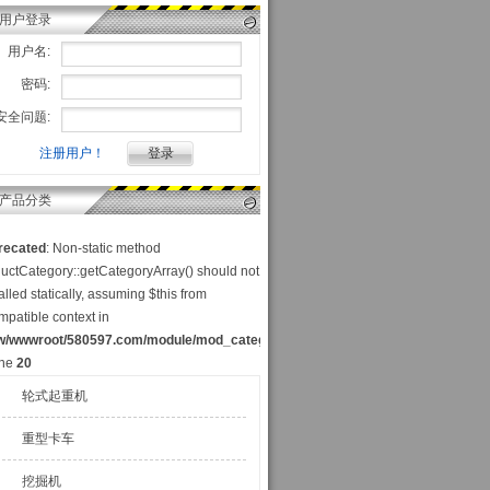
用户登录
用户名:
密码:
安全问题:
注册用户！
产品分类
recated
: Non-static method
uctCategory::getCategoryArray() should not
alled statically, assuming $this from
mpatible context in
w/wwwroot/580597.com/module/mod_category_p.php
ine
20
轮式起重机
重型卡车
挖掘机