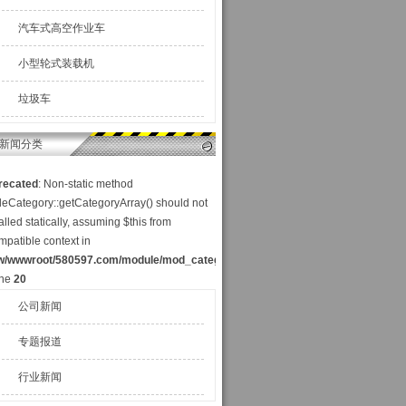
汽车式高空作业车
小型轮式装载机
垃圾车
新闻分类
recated
: Non-static method
cleCategory::getCategoryArray() should not
alled statically, assuming $this from
mpatible context in
w/wwwroot/580597.com/module/mod_category_a.php
ine
20
公司新闻
专题报道
行业新闻