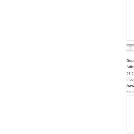
Dep
Arti
be c
inco
/ww
on l