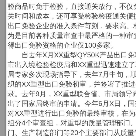
验商品时免于检验，直接通关放行，不仅
关时间和成本，还可享受检验检疫通关便
出口免验企业的准入条件苛刻，要求高、
为是目前各种质量审查中最严格的一种审
得出口免验资格的企业仅100多家。
自去年X月XX重型QY50K产品出口
市出入境检验检疫局和XX重型迅速建立
局专家多次现场指导下，去年7月中旬，
织的XX重型出口免验初审，并签署了推
录。去年9月，XX重型联合省、市局领导
出了国家局终审的申请。今年6月X日，
对XX重型进行出口免验的最终审核，在
组分4个审查组，对重型的质量管理部门
门、生产制造部门等20个主要部门从质