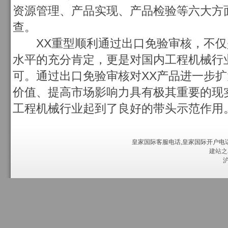
资源管理、产品实现、产品检验等六大方
查。
XX重型顺利通过出口免验审核，不仅
水平的充分肯定，更是对国内工程机械行
可。通过出口免验审核对XX产品进一步
价值、提高市场影响力具有极其重要的现
工程机械行业起到了良好的带头示范作用
皇家国际客服电话,皇家国际开户电
建站之星(
沪